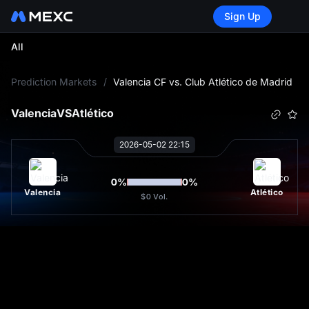
Sign Up
All
L
Prediction Markets
/
Valencia CF vs. Club Atlético de Madrid
Valencia
VS
Atlético
2026-05-02 22:15
0
%
0
%
Valencia
Atlético
$0
Vol.