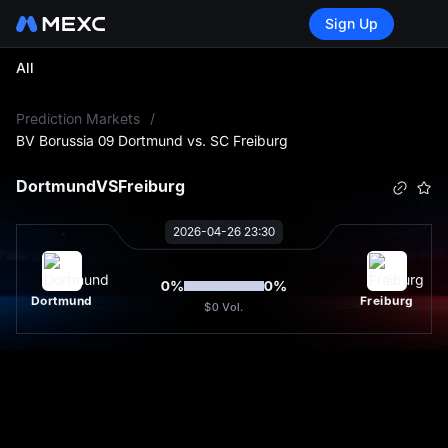
Sign Up
All
L
Prediction Markets
/
BV Borussia 09 Dortmund vs. SC Freiburg
Dortmund
VS
Freiburg
2026-04-26 23:30
0
%
0
%
Dortmund
Freiburg
$0
Vol.