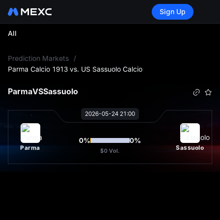
Sign Up
All
L
Prediction Markets
/
Parma Calcio 1913 vs. US Sassuolo Calcio
Parma
VS
Sassuolo
2026-05-24 21:00
0
%
0
%
Parma
Sassuolo
$0
Vol.