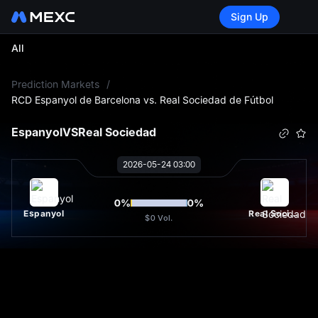
Sign Up
All
L
Prediction Markets
/
RCD Espanyol de Barcelona vs. Real Sociedad de Fútbol
Espanyol
VS
Real Sociedad
2026-05-24 03:00
0
%
0
%
Espanyol
Real Sociedad
$0
Vol.