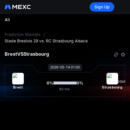
Sign Up
All
L
Prediction Markets
/
Stade Brestois 29 vs. RC Strasbourg Alsace
Brest
VS
Strasbourg
2026-05-14 01:00
0
%
0
%
Brest
Strasbourg
$0
Vol.